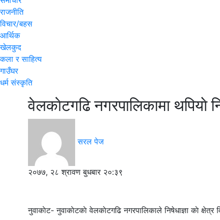
समाचार
राजनीति
विचार/बहस
आर्थिक
खेलकुद
कला र साहित्य
गाउँघर
धर्म संस्कृति
वेलकाेटगढि नगरपालिकामा थपियाे नि
सरल पेज
२०७७, २८ श्रावण बुधबार २०:३९
नुवाकाेट- नुवाकाेटकाे वेलकाेटगढि नगरपालिकाले निषेधाज्ञा काे क्षेत्र 