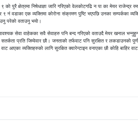
 काे पुरै क्षेत्रमा निषेधाज्ञा जारि गरिएकाे वेलकाेटगढि न पा का मेयर राजेन्द्र
ं वडाका एक व्यक्तिमा काेराेना संक्रमण पुष्टि भएपछि उनका सम्पर्कका व्यक्
ाउनु परेकाे वताउनु भयाे।
वश्यक सेवा वाहेकका सवै सेवाहरु पनि बन्द गरिएकाे वताउदै मेयर खनाल भन्नुहुन
सतर्कता प्रति जिम्वेवार छाै। जनताकाे तर्फवाट पनि सुरक्षित र लकडाउनकाे पुर्
ेश वाट आएका व्यक्तिहरुकाे लागि सुरक्षित क्वारेन्टाइन वनाएका छाै काेहि बाहिर व