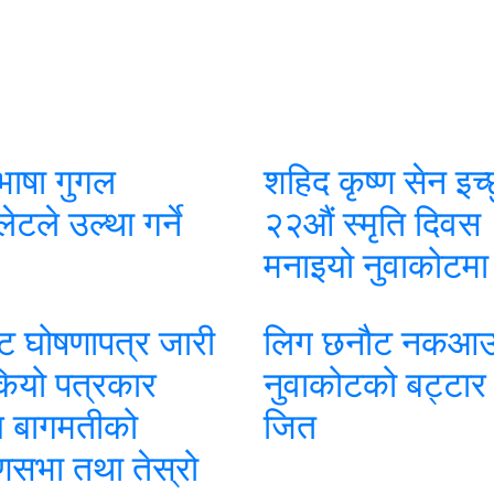
 भाषा गुगल
शहिद कृष्ण सेन इच
लेटले उल्था गर्ने
२२औं स्मृति दिवस
मनाइयो नुवाकोटमा
ट घोषणापत्र जारी
लिग छनौट नकआउ
सकियो पत्रकार
नुवाकोटको बट्टार
घ बागमतीको
जित
णसभा तथा तेस्रो