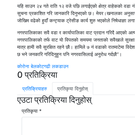
यहि साउन २४ गते राति १२ वजे पछि लगाईएकाे क्षेत्र वाहेककाे वडा नं ९
सुचना प्रकाशित गरि जानकारि दिनुभएकाे छ। मेयर।खनालका अनुसार ९ न
जाेखिम वढेकाे हुदाँ कन्ट्याक ट्रेसीङ कार्य शुरु भएकाेले निषेधाज्ञा लग
नगरपालिकाका सवै वडा र कार्यापालिका वाट प्रदान गरिदै आएकाे अत्या
नगरपालिकाकाे तर्फ वाट याे विपतकाे समयमा जनताकाे सवैखाले सुरक्षा 
मात्र हामी सवै सुरक्षित रहने छाै। हामिले ७ नं वडाकाे रातमाटेमा विद
छ भने जनकारि गरिदिनुहुन पनि नगरवासिलाई अनुराेध गर्दछाै”।
काेराेना
बेलकाेटगढी
लकडाउन
0 प्रतिक्रिया
प्रतिक्रियाहरु
प्रतिकृया दिनुहोस्
एउटा प्रतिक्रिया दिनुहोस्
प्रतिकृया *