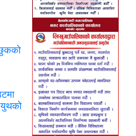
्छुकको
टमा
 युथको