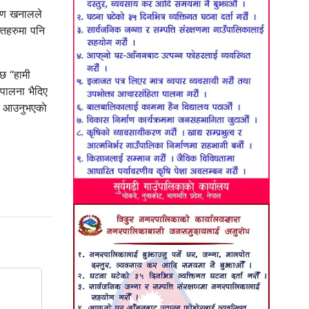
 रमण खनालले
तिहरुमा पनि
्छ “हामी
णपालना भैदिए
ाट आउनुभएकाे