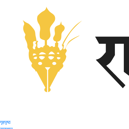
गृहपृष्ठ