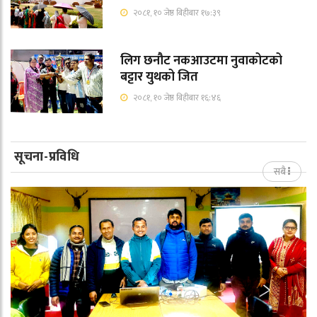
२०८१, १० जेष्ठ बिहीबार १७:३९
लिग छनौट नकआउटमा नुवाकोटको
बट्टार युथको जित
२०८१, १० जेष्ठ बिहीबार १६:४६
सूचना-प्रविधि
सबै