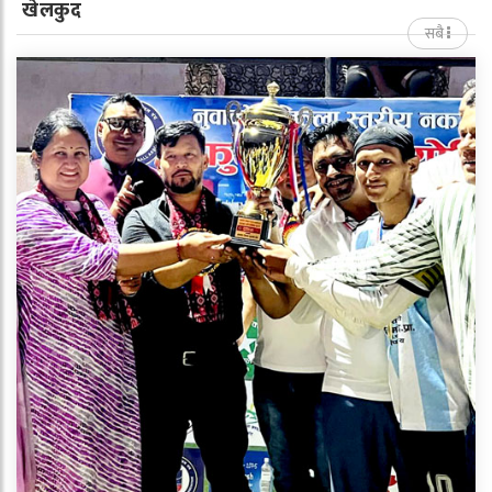
खेलकुद
सबै