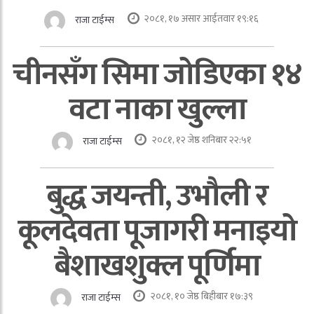
२०८१, १७ असार आईतवार १९:१६
राजा टाईम्स
चीनसँग सिमा जोडिएका १४
वटा नाका खुल्ला
२०८१, १२ जेष्ठ शनिबार २२:५१
राजा टाईम्स
बुद्ध जयन्ती, उभौली र
कूलदेवता पूजागरी मनाइयो
बैशाखशुक्ल पूर्णिमा
२०८१, १० जेष्ठ बिहीबार १७:३९
राजा टाईम्स