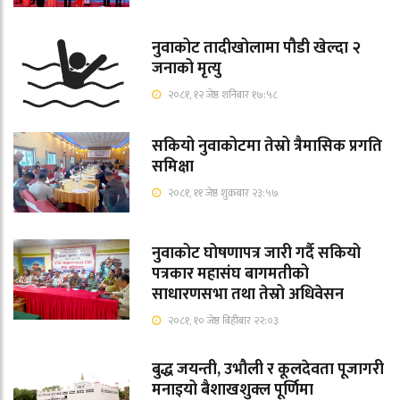
नुवाकोट तादीखोलामा पौडी खेल्दा २
जनाको मृत्यु
२०८१, १२ जेष्ठ शनिबार १७:५८
सकियो नुवाकोटमा तेस्रो त्रैमासिक प्रगति
समिक्षा
२०८१, ११ जेष्ठ शुक्रबार २३:५७
नुवाकोट घोषणापत्र जारी गर्दै सकियो
पत्रकार महासंघ बागमतीको
साधारणसभा तथा तेस्रो अधिवेसन
२०८१, १० जेष्ठ बिहीबार २२:०३
बुद्ध जयन्ती, उभौली र कूलदेवता पूजागरी
मनाइयो बैशाखशुक्ल पूर्णिमा