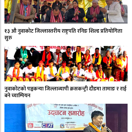
१३ औ नुवाकोट जिल्लास्तरीय राष्ट्रपति रनिङ शिल्ड प्रतियोगिता
सुरु
नुवाकोटको पञ्चकन्या जिल्लाव्यापी क्रसकन्ट्री दौडमा तामाङ र राई
बने च्याम्पियन