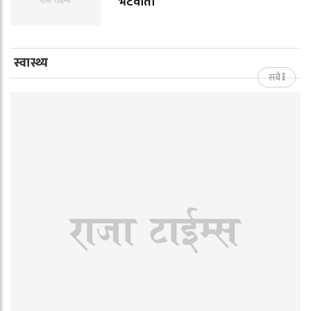
भेटवार्ता
स्वास्थ्य
सबै