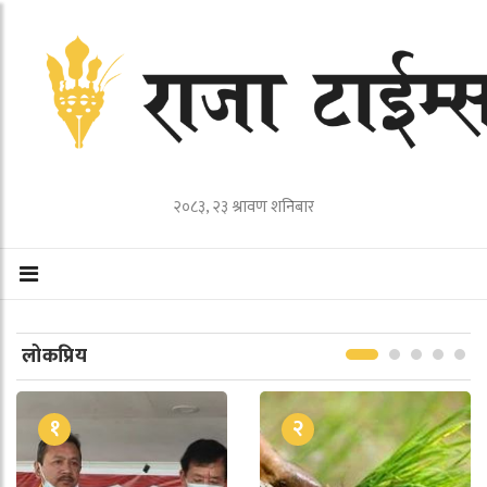
२०८३, २३ श्रावण शनिबार
लोकप्रिय
१
२