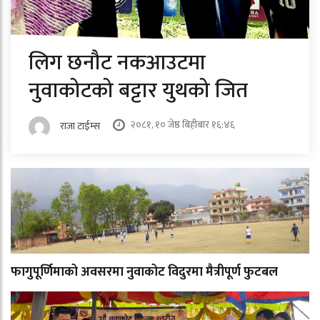
लिग छनौट नकआउटमा
नुवाकोटको बट्टार युथको जित
२०८१, १० जेष्ठ बिहीबार १६:४६
राजा टाईम्स
फागुपूर्णिमाको अवसरमा नुवाकोट विदुरमा मैत्रीपूर्ण फुटबल