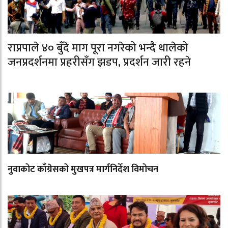
राप्रपाले ४० बुँदे माग पूरा नगरेको भन्दै थालेको
जनप्रदर्शनमा प्रहरीसँग झडप, प्रदर्शन जारी रहने
नुवाकोट काँग्रेसको मुखपत्र मार्गनिर्देश विमोचन