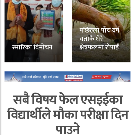
पछिल्लो पाँच वर्ष
यताकै धेरै
स्मारिका विमोचन
क्षेत्रफलमा रोपाइँ
सबै विषय फेल एसइईका
विद्यार्थीले मौका परीक्षा दिन
पाउने