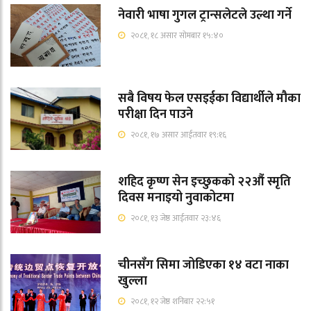
नेवारी भाषा गुगल ट्रान्सलेटले उल्था गर्ने
२०८१, १८ असार सोमबार १५:४०
सबै विषय फेल एसइईका विद्यार्थीले मौका
परीक्षा दिन पाउने
२०८१, १७ असार आईतवार १९:१६
शहिद कृष्ण सेन इच्छुकको २२औं स्मृति
दिवस मनाइयो नुवाकोटमा
२०८१, १३ जेष्ठ आईतवार २३:४६
चीनसँग सिमा जोडिएका १४ वटा नाका
खुल्ला
२०८१, १२ जेष्ठ शनिबार २२:५१