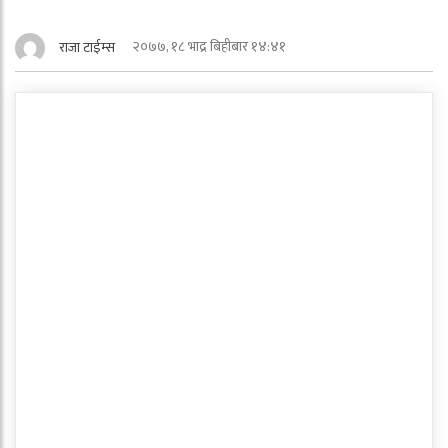
२०७७, १८ भाद्र बिहीबार १४:४१
राजा टाईम्स