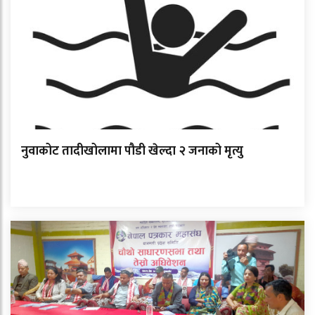
नुवाकोट तादीखोलामा पौडी खेल्दा २ जनाको मृत्यु