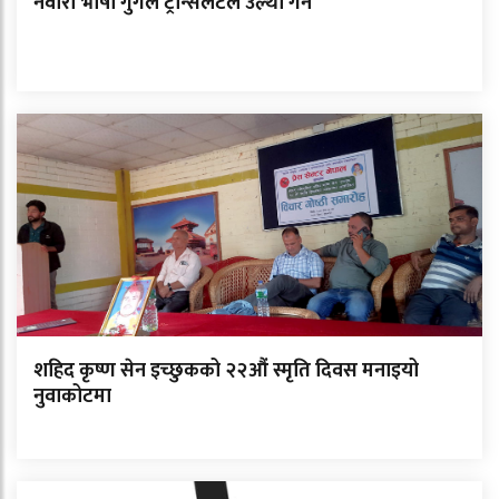
नेवारी भाषा गुगल ट्रान्सलेटले उल्था गर्ने
शहिद कृष्ण सेन इच्छुकको २२औं स्मृति दिवस मनाइयो
नुवाकोटमा