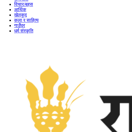
विचार/बहस
आर्थिक
खेलकुद
कला र साहित्य
गाउँघर
धर्म संस्कृति