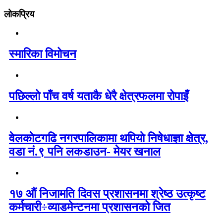
लोकप्रिय
स्मारिका विमोचन
पछिल्लो पाँच वर्ष यताकै धेरै क्षेत्रफलमा रोपाइँ
वेलकाेटगढि नगरपालिकामा थपियाे निषेधाज्ञा क्षेत्र,
वडा नं.९ पनि लकडाउन- मेयर खनाल
१७ औं निजामति दिवस प्रशासनमा श्रेष्ठ उत्कृष्ट
कर्मचारी÷व्याडमेन्टनमा प्रशासनको जित