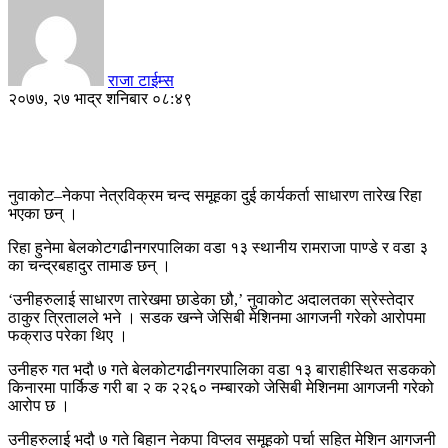
राजा टाईम्स
२०७७, २७ भाद्र शनिबार ०८:४९
नुवाकोट–नेकपा नेत्रविक्रम चन्द समूहका दुई कार्यकर्ता साधारण तारेख रिहा
भएका छन् ।
रिहा हुनेमा बेलकोटगढीनगरपालिका वडा १३ स्थानीय रामराजा पाण्डे र वडा ३
का चन्द्रबहादुर तामाङ छन् ।
‘उनीहरुलाई साधारण तारेखमा छाडेका छौ,’ नुवाकोट अदालतका स्रेस्तेदार
ठाकुर त्रितालले भने । सडक खन्ने जेसिबी मेशिनमा आगजनी गरेको आरोपमा
फक्राउ परेका थिए ।
उनीहरु गत भदौ ७ गते बेलकोटगढीनगरपालिका वडा १३ बाराहीस्थित सडकको
किनारमा पार्किङ गरी बा २ क २२६० नम्बारको जेसिबी मेशिनमा आगजनी गरेको
आरोप छ ।
उनीहरुलाई भदौ ७ गते बिहान नेकपा विप्लव समूहको पर्चा सहित मेशिन आगजनी