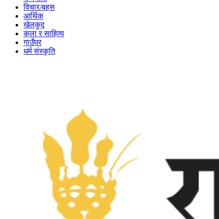
विचार/बहस
आर्थिक
खेलकुद
कला र साहित्य
गाउँघर
धर्म संस्कृति