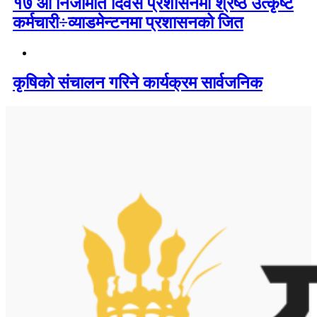
१७ औं निजामति दिवस प्रशासनमा श्रेष्ठ उत्कृष्ट
कर्मचारी÷व्याडमेन्टनमा प्रशासनको जित
कृषिको संचालन गरिने कार्यक्रम सार्वजनिक