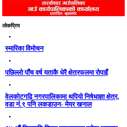
लोकप्रिय
स्मारिका विमोचन
पछिल्लो पाँच वर्ष यताकै धेरै क्षेत्रफलमा रोपाइँ
वेलकाेटगढि नगरपालिकामा थपियाे निषेधाज्ञा क्षेत्र,
वडा नं.९ पनि लकडाउन- मेयर खनाल