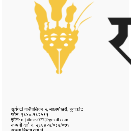
सूर्यगढी गाउँपालिका-५, माछापोखरी, नुवाकोट
फोन: ९८४०-१८२५९९
इमेल: rajatimes977@gmail.com
कम्पनी दर्ता नं. २६६४२७/०८७/०७९
सुचना बिभाग दर्ता नं.