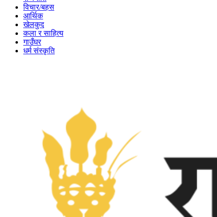
विचार/बहस
आर्थिक
खेलकुद
कला र साहित्य
गाउँघर
धर्म संस्कृति