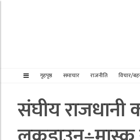
गृहपृष्ठ
समाचार
राजनीति
विचार/ब
संघीय राजधानी का
लकडाउन÷मास्क र का