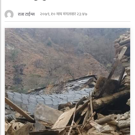
२०७९, १० माघ मंगलवार २३:४७
राजा टाईम्स