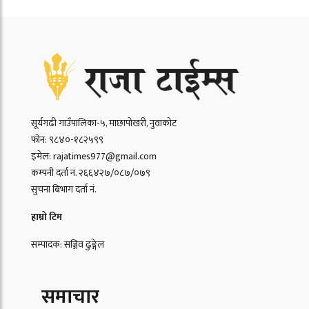
सूर्यगढी गाउँपालिका-५, माछापोखरी, नुवाकोट
फोन: ९८४०-१८२५९९
इमेल: rajatimes977@gmail.com
कम्पनी दर्ता नं. २६६४२७/०८७/०७९
सुचना बिभाग दर्ता नं.
हाम्रो टिम
सम्पादक: सञ्जिव ढुङ्गेल
समाचार