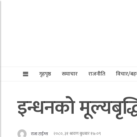
गृहपृष्ठ
समाचार
राजनीति
विचार/ब
इन्धनको मूल्यबृद
२०८०, ३१ श्रावण बुधबार १७:०९
राजा टाईम्स