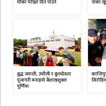
मौका परीक्षा दिन पाउने
नाका खु
बुद्ध जयन्ती, उभौली र कूलदेवता
कान्तिपु
पूजागरी मनाइयो बैशाखशुक्ल
सिरोहिय
पूर्णिमा