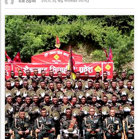
२०८०, २६ भाद्र मंगलवार ००:५३
राजा टाईम्स