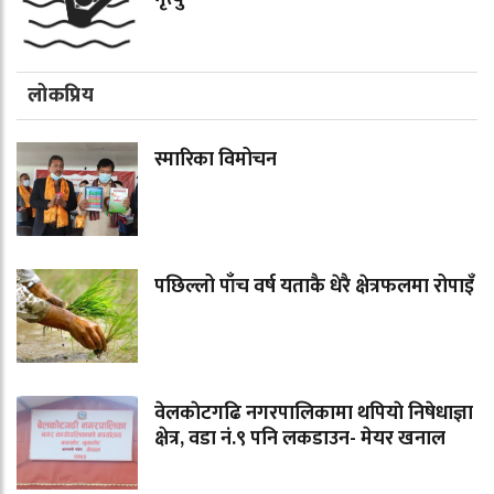
लोकप्रिय
स्मारिका विमोचन
पछिल्लो पाँच वर्ष यताकै धेरै क्षेत्रफलमा रोपाइँ
वेलकाेटगढि नगरपालिकामा थपियाे निषेधाज्ञा
क्षेत्र, वडा नं.९ पनि लकडाउन- मेयर खनाल