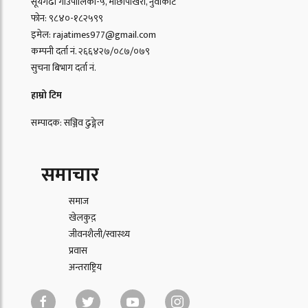
सूर्यगढी गाउँपालिका-५, माछापोखरी, नुवाकोट
फोन: ९८४०-१८२५९९
इमेल: rajatimes977@gmail.com
कम्पनी दर्ता नं. २६६४२७/०८७/०७९
सुचना बिभाग दर्ता नं.
हाम्रो टिम
सम्पादक: सञ्जिव ढुङ्गेल
समाचार
समाज
खेलकुद़़
जीवनशैली/स्वास्थ्य
प्रवास
अन्तराष्ट्रिय