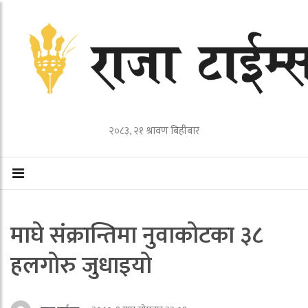
२०८३, २१ श्रावण बिहीबार
माघे संक्रान्तिमा नुवाकोटका ३८
हलगोरु जुधाइयो