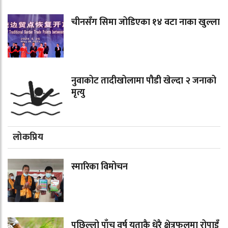
चीनसँग सिमा जोडिएका १४ वटा नाका खुल्ला
नुवाकोट तादीखोलामा पौडी खेल्दा २ जनाको
मृत्यु
लोकप्रिय
स्मारिका विमोचन
पछिल्लो पाँच वर्ष यताकै धेरै क्षेत्रफलमा रोपाइँ