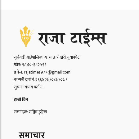
सूर्यगढी गाउँपालिका-५, माछापोखरी, नुवाकोट
फोन: ९८४०-१८२५९९
इमेल: rajatimes977@gmail.com
कम्पनी दर्ता नं. २६६४२७/०८७/०७९
सुचना बिभाग दर्ता नं.
हाम्रो टिम
सम्पादक: सञ्जिव ढुङ्गेल
समाचार