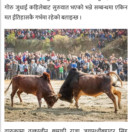
गोरु जुधाई कहिलेबाट सुरुवात भएको भन्ने सम्बन्धमा एकिन
मत ईतिहासकै गर्भमा रहेको बताइन्छ ।
तारुकामा तत्कालीन बझाङी राजा जयपृथ्वीबहादुर सिंह