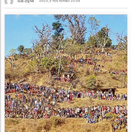
२०८०, १ माघ सोमबार २२:०१
राजा टाईम्स