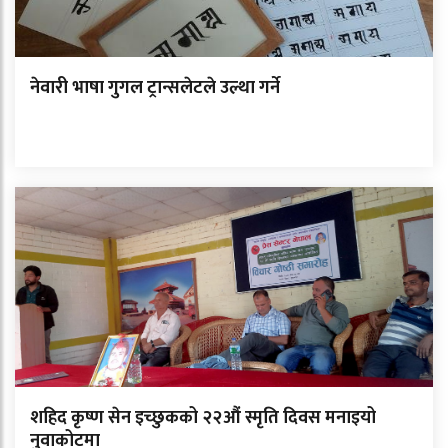
नेवारी भाषा गुगल ट्रान्सलेटले उल्था गर्ने
शहिद कृष्ण सेन इच्छुकको २२औं स्मृति दिवस मनाइयो
नुवाकोटमा