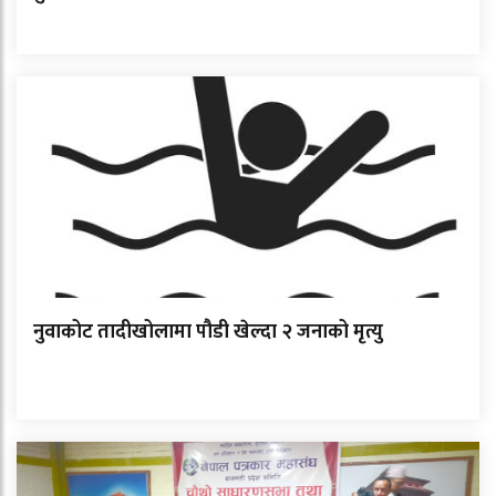
नुवाकोट तादीखोलामा पौडी खेल्दा २ जनाको मृत्यु