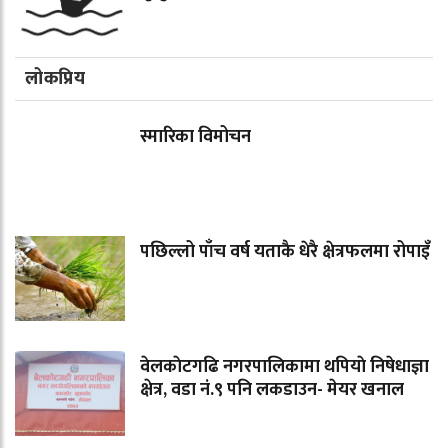
लोकप्रिय
स्मारिका विमोचन
पछिल्लो पाँच वर्ष यताकै धेरै क्षेत्रफलमा रोपाइँ
वेलकाेटगढि नगरपालिकामा थपियाे निषेधाज्ञा
क्षेत्र, वडा नं.९ पनि लकडाउन- मेयर खनाल