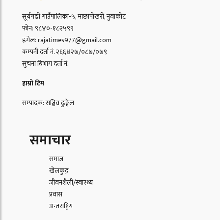
सूर्यगढी गाउँपालिका-५, माछापोखरी, नुवाकोट
फोन: ९८४०-१८२५९९
इमेल: rajatimes977@gmail.com
कम्पनी दर्ता नं. २६६४२७/०८७/०७९
सुचना बिभाग दर्ता नं.
हाम्रो टिम
सम्पादक: सञ्जिव ढुङ्गेल
समाचार
समाज
खेलकुद़़
जीवनशैली/स्वास्थ्य
प्रवास
अन्तराष्ट्रिय