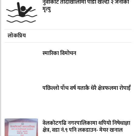
नुवाकोट तादीखोलामा पौडी खेल्दा २ जनाको
मृत्यु
लोकप्रिय
स्मारिका विमोचन
पछिल्लो पाँच वर्ष यताकै धेरै क्षेत्रफलमा रोपाइँ
वेलकाेटगढि नगरपालिकामा थपियाे निषेधाज्ञा
क्षेत्र, वडा नं.९ पनि लकडाउन- मेयर खनाल