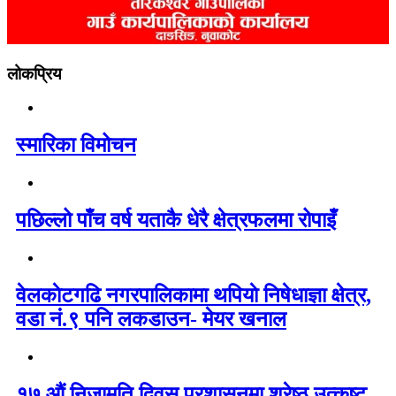
लोकप्रिय
स्मारिका विमोचन
पछिल्लो पाँच वर्ष यताकै धेरै क्षेत्रफलमा रोपाइँ
वेलकाेटगढि नगरपालिकामा थपियाे निषेधाज्ञा क्षेत्र,
वडा नं.९ पनि लकडाउन- मेयर खनाल
१७ औं निजामति दिवस प्रशासनमा श्रेष्ठ उत्कृष्ट