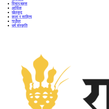
विचार/बहस
आर्थिक
खेलकुद
कला र साहित्य
गाउँघर
धर्म संस्कृति