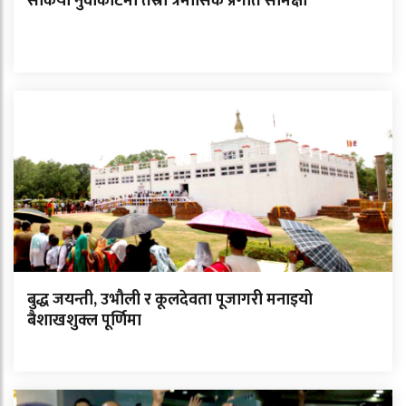
सकियो नुवाकोटमा तेस्रो त्रैमासिक प्रगति समिक्षा
बुद्ध जयन्ती, उभौली र कूलदेवता पूजागरी मनाइयो
बैशाखशुक्ल पूर्णिमा