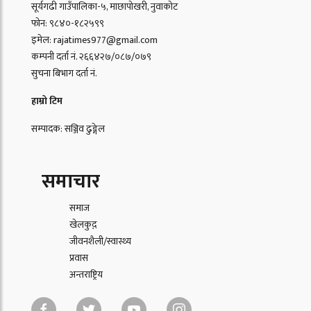
सूर्यगढी गाउँपालिका-५, माछापोखरी, नुवाकोट
फोन: ९८४०-१८२५९९
इमेल: rajatimes977@gmail.com
कम्पनी दर्ता नं. २६६४२७/०८७/०७९
सुचना बिभाग दर्ता नं.
हाम्रो टिम
सम्पादक: सञ्जिव ढुङ्गेल
समाचार
समाज
खेलकुद़़
जीवनशैली/स्वास्थ्य
प्रवास
अन्तराष्ट्रिय