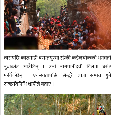
त्यसपछि काठमाडौ बसन्तपुरमा रहेकी कंडेलचोकको भगवती
नुवाकोट आउँछिन् । उनी नागपानीदेवी डिलमा बसेर
फर्किन्छिन् । एकसातापछि सिन्दुरे जात्रा सम्पन्न हुने
राजप्रतिनिधि शाहीले बताए ।