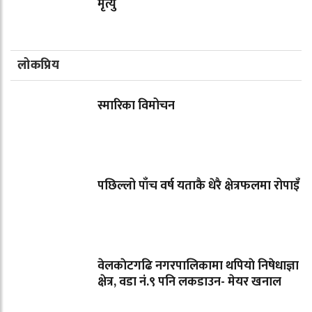
मृत्यु
लोकप्रिय
स्मारिका विमोचन
पछिल्लो पाँच वर्ष यताकै धेरै क्षेत्रफलमा रोपाइँ
वेलकाेटगढि नगरपालिकामा थपियाे निषेधाज्ञा
क्षेत्र, वडा नं.९ पनि लकडाउन- मेयर खनाल