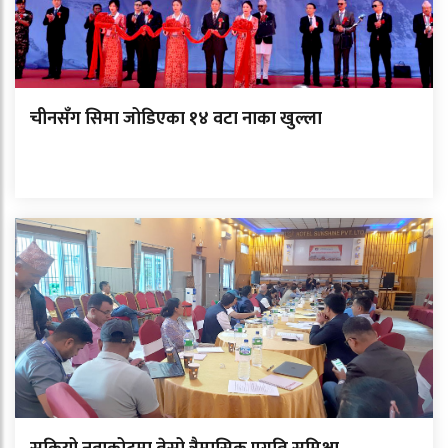
चीनसँग सिमा जोडिएका १४ वटा नाका खुल्ला