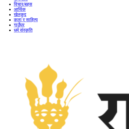
विचार/बहस
आर्थिक
खेलकुद
कला र साहित्य
गाउँघर
धर्म संस्कृति