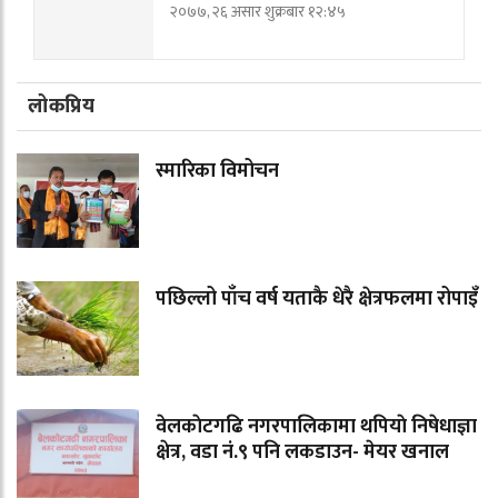
२०७७, २६ असार शुक्रबार १२:४५
लोकप्रिय
स्मारिका विमोचन
पछिल्लो पाँच वर्ष यताकै धेरै क्षेत्रफलमा रोपाइँ
वेलकाेटगढि नगरपालिकामा थपियाे निषेधाज्ञा
क्षेत्र, वडा नं.९ पनि लकडाउन- मेयर खनाल